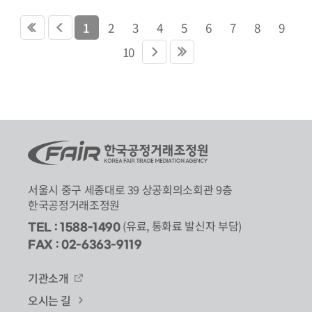
1
2
3
4
5
6
7
8
9
10
서울시 중구 세종대로 39 상공회의소회관 9층
한국공정거래조정원
(유료, 통화료 발신자 부담)
TEL : 1588-1490
FAX : 02-6363-9119
기관소개
오시는 길